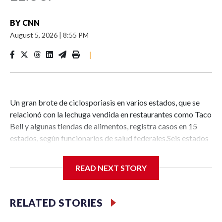
BY
CNN
August 5, 2026
|
8:55 PM
|
Un gran brote de ciclosporiasis en varios estados, que se
relacionó con la lechuga vendida en restaurantes como Taco
Bell y algunas tiendas de alimentos, registra casos en 15
estados, según funcionarios de salud federales.Seis estados
—Arkansas, Iowa, Missouri, Nebraska, Nueva Hampshire y
Carolina del Norte— se sumaron al brote luego de que
READ NEXT STORY
pruebas de laboratorio realizadas por los Centros para el
Control y la Prevención de Enfermedades de EE.UU. (CDC,
por sus siglas en inglés) mostraron que probablemente las
RELATED STORIES
enfermedades en esos estados fueron causadas por la
misma cepa del diminuto parásito de la cyclospora, que se