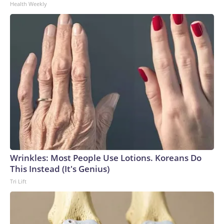
Health Weekly
Medicamentos de EE.UU. investigó siete grupos de casos
relacionados de ciclosporiasis este verano. En cinco de esos
brotes, la agencia define la causa como “no
identificada”.The-CNN-Wire™ & © 2026 Cable News
Network, Inc., a Warner Bros. Discovery Company. All
rights reserved.
Wrinkles: Most People Use Lotions. Koreans Do
This Instead (It's Genius)
Tri Lift