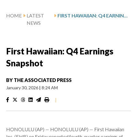
HOME
LATEST
FIRST HAWAIIAN: Q4 EARNINGS SNAPSHOT
NEWS
First Hawaiian: Q4 Earnings
Snapshot
BY
THE ASSOCIATED PRESS
January 30, 2026
|
8:24 AM
|
HONOLULU (AP) — HONOLULU (AP) — First Hawaiian
Inc. (FHB) on Friday reported fourth-quarter earnings of