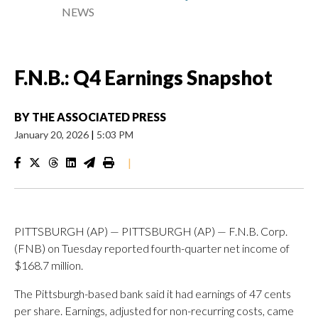
NEWS
F.N.B.: Q4 Earnings Snapshot
BY
THE ASSOCIATED PRESS
January 20, 2026
|
5:03 PM
|
PITTSBURGH (AP) — PITTSBURGH (AP) — F.N.B. Corp.
(FNB) on Tuesday reported fourth-quarter net income of
$168.7 million.
The Pittsburgh-based bank said it had earnings of 47 cents
per share. Earnings, adjusted for non-recurring costs, came