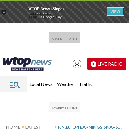
WTOP News (Stage)
VIEW
×
Hubbard Radio
FREE - In Google Play
Skip to main content
Skip to footer
LIVE RADIO
Local News
Weather
Traffic
HOME
LATEST
F.N.B.: Q4 EARNINGS SNAPSHOT