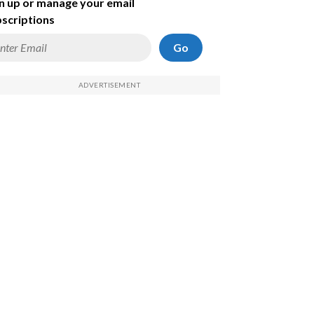
n up or manage your email
scriptions
Go