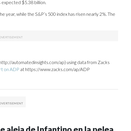
 expected $5.38 billion.
he year, while the S&P’s 500 index has risen nearly 2%. The
http://automatedinsights.com/ap) using data from Zacks
rt on ADP
at https://www.zacks.com/ap/ADP
 aleja de Infantino en la pelea