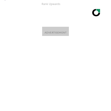
ue dejó abierta Infantino y que cerró Ceferin quizás sea el
Rank Upwards
ivo y la Conmebol —que por dentro también tiene divisiones,
dente de la FIFA está más de su lado que la UEFA.The-CNN-
ner Bros. Discovery Company. All rights reserved.