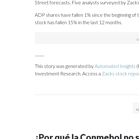
Street forecasts. Five analysts surveyed by Zacks
ADP shares have fallen 1% since the beginning of t
stock has fallen 15% in the last 12 months.
_____
This story was generated by
Automated Insights
(
Investment Research. Access a
Zacks stock repo
¿Por qué la Conmebol no se