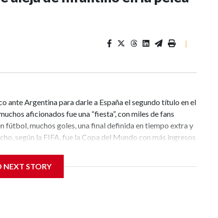
|
co ante Argentina para darle a España el segundo título en el
muchos aficionados fue una “fiesta”, con miles de fans
fútbol, muchos goles, una final definida en tiempo extra y
cho, según la FIFA, fue la Copa del Mundo con más ingresos
go, menos de 20 días después, de la fiesta ya se habla poco.
al es un huracán, y nadie sabe en dónde terminará cada uno
D NEXT STORY
e han robado el protagonismo con planes discutidos debajo
 la sensación latente de que la polémica está lejos de
nni Infantino, por vender una parte de los derechos
hocó contra una pared a varios cientos de kilómetros por