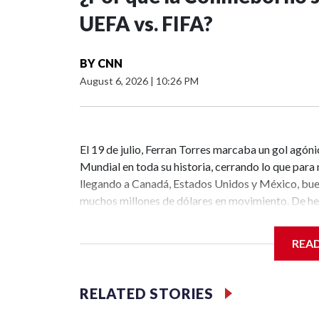
UEFA vs. FIFA?
BY
CNN
August 6, 2026
|
10:26 PM
El 19 de julio, Ferran Torres marcaba un gol agóni
Mundial en toda su historia, cerrando lo que para 
llegando a Canadá, Estados Unidos y México, buen 
muchos millones de dólares en movimiento. De he
en los casi 100 años que lleva el torneo.Sin embar
O, mejor dicho, nada.La política del fútbol mundi
REA
de los actores que, estas dos últimas semanas, s
de la mesa, declaraciones incendiarias, un boicot y
terminar.El intento del presidente de la FIFA, Gia
RELATED STORIES
comerciales y operativos del Mundial de fútbol c