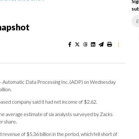
Sig
sub
Snapshot
|
Automatic Data Processing Inc. (ADP) on Wednesday
llion.
ased company said it had net income of $2.62.
he average estimate of six analysts surveyed by Zacks
r share.
venue of $5.36 billion in the period, which fell short of