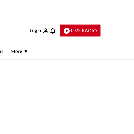
Login
LIVE RADIO
ld
More