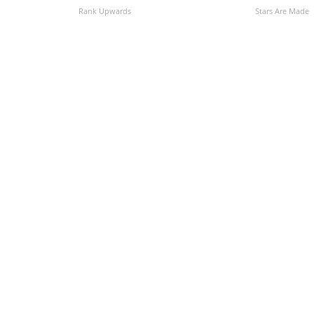
con participar en el Mundial”, añadió.Esa puerta q
Rank Upwards
Stars Are Made
eje de la postura sudamericana. 2030 es el objet
sobre todo con Brasil— sabe que el actual presi
Wire™ & © 2026 Cable News Network, Inc., a War