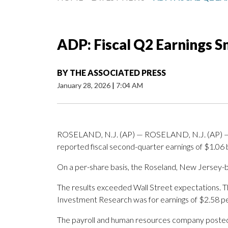
ADP: Fiscal Q2 Earnings 
BY
THE ASSOCIATED PRESS
January 28, 2026
|
7:04 AM
ROSELAND, N.J. (AP) — ROSELAND, N.J. (AP) — 
reported fiscal second-quarter earnings of $1.06 bi
On a per-share basis, the Roseland, New Jersey-b
The results exceeded Wall Street expectations. T
Investment Research was for earnings of $2.58 pe
The payroll and human resources company posted re