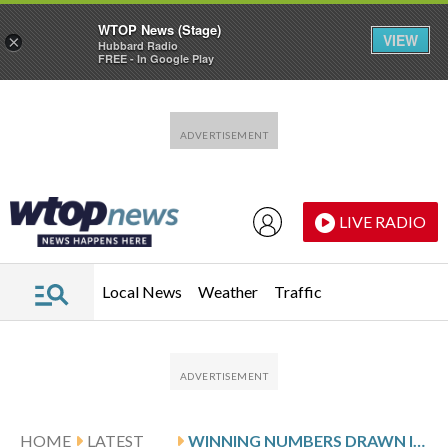
WTOP News (Stage)
VIEW
×
Hubbard Radio
FREE - In Google Play
Skip to main content
Skip to footer
LIVE RADIO
Local News
Weather
Traffic
HOME
LATEST
WINNING NUMBERS DRAWN IN THURSDAY’S MARYLAND CASH POP