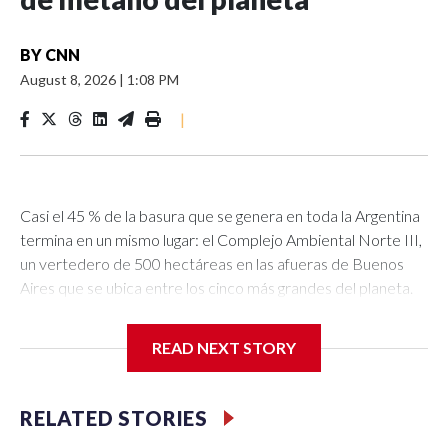
BY
CNN
August 8, 2026
|
1:08 PM
|
Casi el 45 % de la basura que se genera en toda la Argentina
termina en un mismo lugar: el Complejo Ambiental Norte III,
un vertedero de 500 hectáreas en las afueras de Buenos
Aires que se ubica entre los cinco más grandes del planeta.
Allí llegan cada mes unas 436.000 toneladas de desechos. Sin
embargo, el récord más polémico lo puso en relieve un
READ NEXT STORY
informe de la Universidad de California en Los Ángeles
(UCLA) al revelar que es también el relleno sanitario que
más metano libera en todo el mundo, un gas que explica en
RELATED STORIES
gran medida el calentamiento global y el cambio climático.La