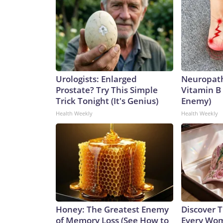
Urologists: Enlarged
Neuropath
Prostate? Try This Simple
Vitamin B
Trick Tonight (It's Genius)
Enemy)
Health Weekly
Health Weekly
Honey: The Greatest Enemy
Discover T
of Memory Loss (See How to
Every Wom