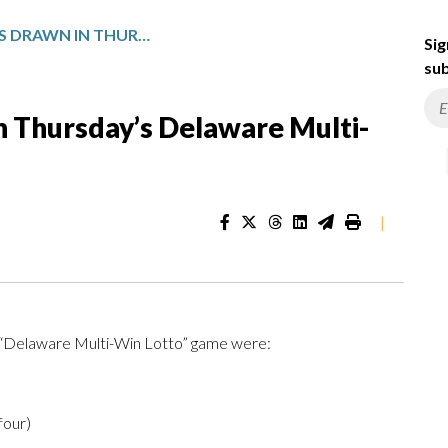
WINNING NUMBERS DRAWN IN THURSDAY’S DELAWARE MULTI-WIN LOTTO
Sig
sub
 Thursday’s Delaware Multi-
|
e “Delaware Multi-Win Lotto” game were:
-four)