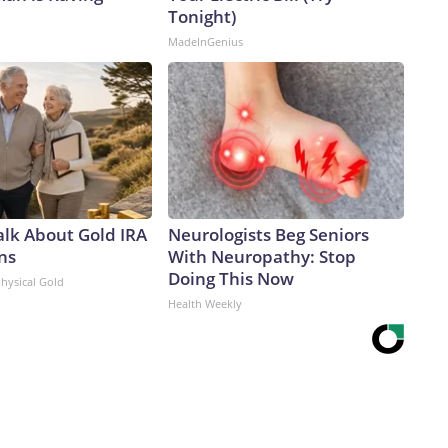
Tonight)
MadeInGenius
alk About Gold IRA
Neurologists Beg Seniors
ns
With Neuropathy: Stop
Doing This Now
Physical Gold
Health Weekly