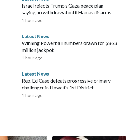
Israel rejects Trump’s Gaza peace plan,
saying no withdrawal until Hamas disarms
1 hour ago
Latest News
Winning Powerball numbers drawn for $863
million jackpot
1 hour ago
Latest News
Rep. Ed Case defeats progressive primary
challenger in Hawaii's 1st District
1 hour ago