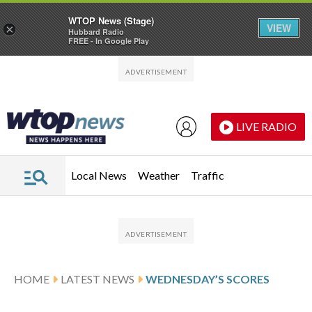
WTOP News (Stage)
VIEW
×
Hubbard Radio
FREE - In Google Play
Skip to main content
Skip to footer
LIVE RADIO
Local News
Weather
Traffic
HOME
LATEST NEWS
WEDNESDAY’S SCORES