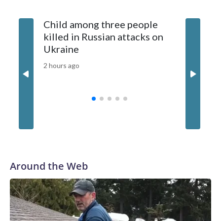
Child among three people
The US 
killed in Russian attacks on
20 guid
Ukraine
why tha
China
2 hours ago
4 hours ag
Around the Web