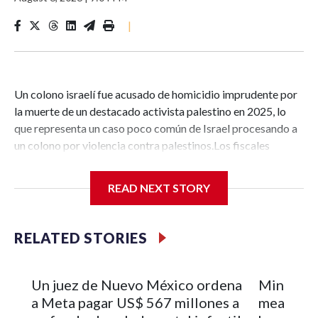
|
Un colono israelí fue acusado de homicidio imprudente por
la muerte de un destacado activista palestino en 2025, lo
que representa un caso poco común de Israel procesando a
un colono por violencia contra palestinos.Los fiscales
presentaron este jueves cargos contra Yinon Levi, que vive
en el sur de la Ribera Occidental, por la muerte de Odeh
READ NEXT STORY
Hathalin en julio de 2025.El cargo de homicidio imprudente
conlleva un castigo menor que el asesinato según la ley
israelí, con una pena máxima de prisión de 12 años. La
RELATED STORIES
acusación, presentada ante el Tribunal de Distrito de
Beersheba, también incluye cargos de allanamiento armado
y daños malintencionados a la propiedad.Es
Un juez de Nuevo México ordena
Minnesot
extremadamente inusual que Israel acuse a colonos por
a Meta pagar US$ 567 millones a
meal led 
violencia contra palestinos. Los cargos contra Levi