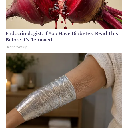
dijeron que no estaba claro si uno de los soldados israelíes
muertos en el incidente fue abatido por fuego palestino o
por fuego israelí “accidental”.The-CNN-Wire™ & © 2026
Cable News Network, Inc., a Warner Bros. Discovery
Company. All rights reserved.
Endocrinologist: If You Have Diabetes, Read This
Before It's Removed!
Health Weekly