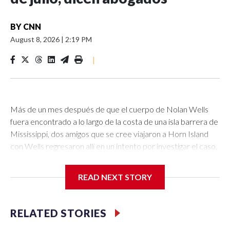
BY
CNN
August 8, 2026
|
2:19 PM
|
Más de un mes después de que el cuerpo de Nolan Wells
fuera encontrado a lo largo de la costa de una isla barrera de
Mississippi, dos amigos que se cree viajaron a Horn Island
con Wells regresaron allí en un intento por investigar el caso,
dijeron sus abogados a CNN.Warren Hudson y Jax Pitalo,
quienes se cree estuvieron con Wells el 4 de julio, el día que
READ NEXT STORY
desapareció, fueron a la isla la tarde del viernes para
“investigar la disposición y la dinámica”, dijeron sus abogados,
Edward Andrew Paltzik y J. Tyler Cox, a CNN.No está claro
RELATED STORIES
cómo el grupo planeaba llevar a cabo su investigación no