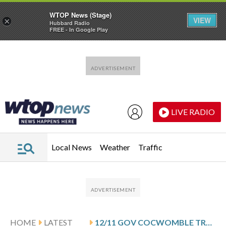
WTOP News (Stage)
VIEW
×
Hubbard Radio
FREE - In Google Play
Skip to main content
Skip to footer
LIVE RADIO
Local News
Weather
Traffic
HOME
LATEST
12/11 GOV COCWOMBLE TRAVELS TO SEATTLE TO CONDEMN TRUMP