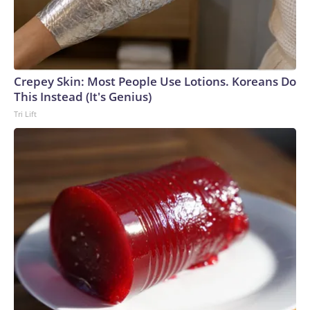
tener cinco años de antigüedad. La detención en 2009 fue el
primer episodio del largo proceso en contra de Afiuni. En
febrero de 2011, las autoridades le concedieron a la jueza
llevar su proceso bajo detención domiciliaria por problemas
de salud, según registros de la organización Amnistía
Crepey Skin: Most People Use Lotions. Koreans Do
Internacional. Durante los 14 meses que estuvo en prisión,
This Instead (It's Genius)
tanto Afiuni como su defensa afirmaron que la jueza fue
Tri Lift
sometida a violaciones de derechos humanos. En junio de
2013, Afiuni obtuvo la libertad condicional bajo ciertos
requisitos, como presentarse cada 15 días ante el tribunal,
no salir del país, no hablar con medios de comunicación ni
escribir en redes sociales. El caso volvió a dar un giro
completo en marzo de 2019, cuando un tribunal de Caracas
condenó a Afiuni a cinco años de prisión por el delito de
corrupción.Tras la condena de 2019, la ONU calificó la
decisión como “deplorable” y dijo que Afiuni seguía siendo
víctima de una “detención arbitraria”.También en 2019, la
entonces alta comisionada de las Naciones Unidas para los
Derechos Humanos, Michelle Bachelet, informó que el