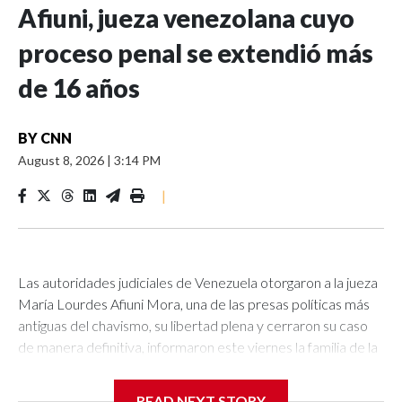
Afiuni, jueza venezolana cuyo
proceso penal se extendió más
de 16 años
BY
CNN
August 8, 2026
|
3:14 PM
|
Las autoridades judiciales de Venezuela otorgaron a la jueza
María Lourdes Afiuni Mora, una de las presas políticas más
antiguas del chavismo, su libertad plena y cerraron su caso
de manera definitiva, informaron este viernes la familia de la
juzgadora y su representación legal.El cierre del caso llega
luego de más de 16 años de haber iniciado. El 10 diciembre
READ NEXT STORY