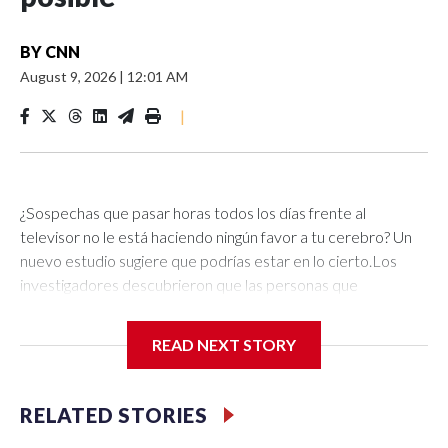
BY
CNN
August 9, 2026
|
12:01 AM
|
¿Sospechas que pasar horas todos los días frente al
televisor no le está haciendo ningún favor a tu cerebro? Un
nuevo estudio sugiere que podrías estar en lo cierto.Los
investigadores descubrieron que las personas que
declararon ver más televisión en la mediana edad tenían un
menor volumen cerebral décadas después en áreas
READ NEXT STORY
relacionadas con el lenguaje y el pensamiento. Por otro lado,
estar sentado en el trabajo se asoció con indicadores
cerebrales más saludables.¿Qué podemos deducir de estos
RELATED STORIES
hallazgos? ¿Significa esto que es hora de apagar la televisión