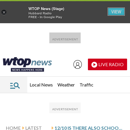
WTOP News (Stage)
VIEW
×
Hubbard Radio
FREE - In Google Play
Skip to main content
Skip to footer
LIVE RADIO
Local News
Weather
Traffic
HOME
LATEST
12/10 IS THERE ALSO SCHOOL BUS FRAUD IN MINNEAPOLIS?